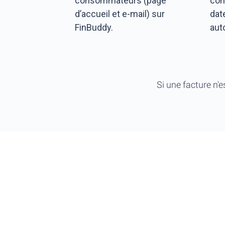
consommateurs (page
con
d’accueil et e-mail) sur
dat
FinBuddy.
aut
Si une facture n'