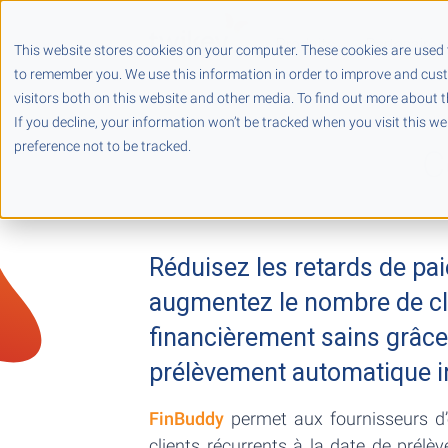
Produits
Partenaires
This website stores cookies on your computer. These cookies are used 
to remember you. We use this information in order to improve and cus
visitors both on this website and other media. To find out more about t
If you decline, your information won’t be tracked when you visit this w
preference not to be tracked.
C
Réduisez les retards de pa
augmentez le nombre de cl
financièrement sains grâce
prélèvement automatique in
FinBuddy
permet aux fournisseurs d’
clients récurrents à la date de prélè