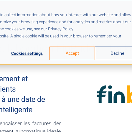
Tarifs
Ressources
Entreprise
to collect information about how you interact with our website and allow
tomize your browsing experience and for analytics and metrics about our
he cookies we use, see our Privacy Policy.
ebsite. A single cookie will be used in your browser to remember your
ollaboration FinBuddy - Twik
Cookies settings
Accept
Decline
iement et
ients
 à une date de
telligente
encaisser les factures des
vement automatique idéale,