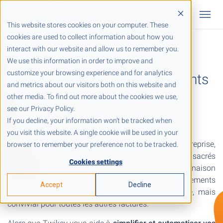
This website stores cookies on your computer. These
cookies are used to collect information about how you
interact with our website and allow us to remember you.
We use this information in order to improve and
customize your browsing experience and for analytics
Gérez facilement vos paiements
and metrics about our visitors both on this website and
et vos débiteurs
other media. To find out more about the cookies we use,
see our Privacy Policy.
If you decline, your information won’t be tracked when
you visit this website. A single cookie will be used in your
Les revenus récurrents sont le moteur de votre entreprise,
browser to remember your preference not to be tracked.
mais en pratique, trop de temps et d’énergie sont consacrés
Cookies settings
au processus de recouvrement. Avec la combinaison
Twikey + Payt, vous bénéficiez de plus de paiements
Accept
Decline
automatiques et d’un processus de suivi structuré, mais
convivial pour toutes les autres factures.