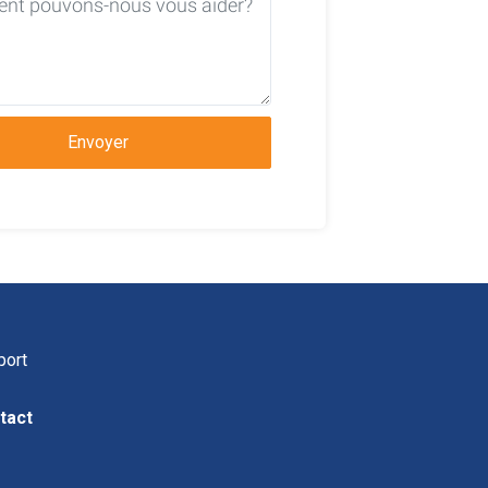
Envoyer
port
tact
Q