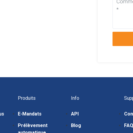
Produits
Info
Sup
us
E-Mandats
API
Con
Prélèvement
Blog
FA
automatique