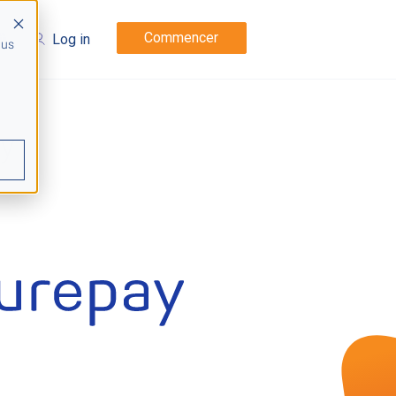
Commencer
Log in
 us
ey