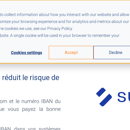
Tarifs
Ressources
Entreprise
to collect information about how you interact with our website and allow
tomize your browsing experience and for analytics and metrics about our
he cookies we use, see our Privacy Policy.
ebsite. A single cookie will be used in your browser to remember your
ollaboration Surepay - Twik
Cookies settings
Accept
Decline
réduit le risque de
 nom et le numéro IBAN du
 que vous payez la bonne
s IBAN dans vos systèmes