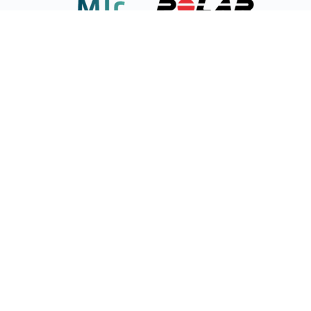
Intéressant pour tout secteur
Consultez les secteurs dans lesquels nous sommes déjà
actifs
Vente en gros
Entreprises énergétiques