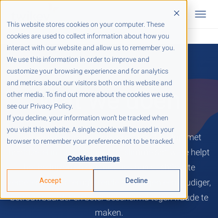
This website stores cookies on your computer. These
cookies are used to collect information about how you
interact with our website and allow us to remember you.
We use this information in order to improve and
customize your browsing experience and for analytics
and metrics about our visitors both on this website and
Wat we doen
other media. To find out more about the cookies we use,
see our Privacy Policy.
If you decline, your information won’t be tracked when
you visit this website. A single cookie will be used in your
Twikey
is een toonaangevend fintechbedrijf, met
browser to remember your preference not to be tracked.
hoofdzetel in Gent, België. Met slimme software helpt
Cookies settings
het bedrijven en organisaties hun cashflow te
Accept
Decline
verbeteren door terugkerende betalingen eenvoudiger,
betrouwbaarder en beter beschermd tegen fraude te
maken.