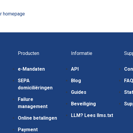
ar homepage
Producten
Informatie
Sup
e-Mandaten
API
Con
SEPA
Blog
FA
domiciliëringen
Guides
Sta
Failure
Beveiliging
Sup
management
LLM? Lees llms.txt
Online betalingen
Payment