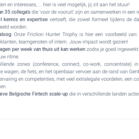
 en interesses, ... hier is veel mogelijk, jij zit aan het stuur!
n 35 collega’s
die ‘voor de vooruit’ zijn en samenwerken in een r
l kennis en expertise
vertoeft, die zowel formeel tijdens de dai
deeld worden.
aloog.
Onze Friction Hunter Trophy is hier een voorbeeld van:
 klanten, teamgenoten of intern. Jouw impact wordt gezien!
agen per week van thuis uit kan werken
zodra je goed ingewerkt
ouw ritme.
llende zones (conference, connect, co-work, concentrate) 
t de wagen, de fiets, en het openbaar vervoer aan de rand van Gent
rvaring en competenties, met veel extralegale voordelen, een c
ten.
ieve Belgische Fintech scale-up
die in verschillende landen actief