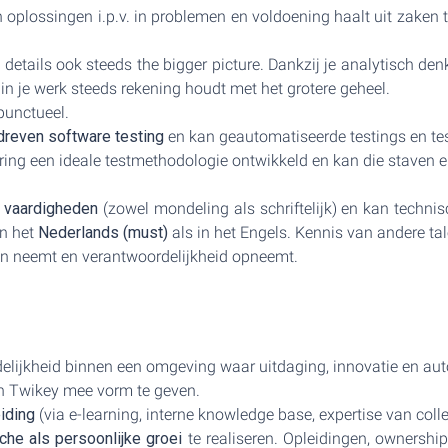
n oplossingen i.p.v. in problemen en voldoening haalt uit zaken to
 details ook steeds the bigger picture. Dankzij je analytisch d
 in je werk steeds rekening houdt met het grotere geheel.
punctueel.
edreven software testing
en kan geautomatiseerde testings en test
ing een ideale testmethodologie ontwikkeld en kan die staven 
e vaardigheden
(zowel mondeling als schriftelijk) en kan technis
in het
Nederlands (must)
als in het Engels. Kennis van andere tale
n neemt en verantwoordelijkheid opneemt.
lijkheid binnen een omgeving waar uitdaging, innovatie en aut
en Twikey mee vorm te geven.
eiding
(via e-learning, interne knowledge base, expertise van colle
che als persoonlijke groei
te realiseren. Opleidingen, ownershi