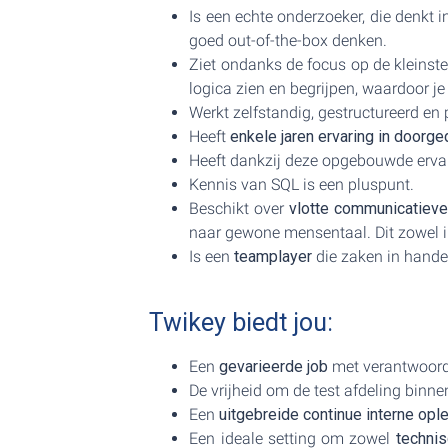
Is een echte onderzoeker, die denkt i
goed out-of-the-box denken.
Ziet ondanks de focus op de kleinste
logica zien en begrijpen, waardoor je
Werkt zelfstandig, gestructureerd en 
Heeft
enkele jaren ervaring in doorg
Heeft dankzij deze opgebouwde ervar
Kennis van SQL is een pluspunt.
Beschikt over
vlotte communicatiev
naar gewone mensentaal. Dit zowel 
Is een
teamplayer
die zaken in hande
Twikey biedt jou:
Een
gevarieerde job
met verantwoorde
De vrijheid om de test afdeling binn
Een
uitgebreide continue interne opl
Een ideale setting om zowel
technis