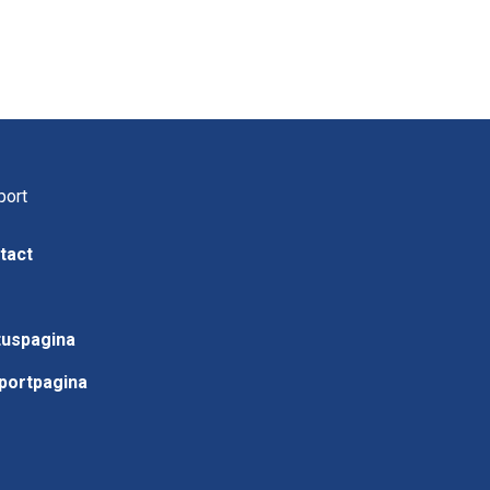
port
tact
Q
tuspagina
portpagina