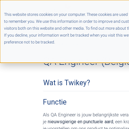
Producten
Partners
This website stores cookies on your computer. These cookies are used 
to remember you. We use this information in order to improve and cus
visitors both on this website and other media. To find out more about t
If you decline, your information won’t be tracked when you visit this w
preference not to be tracked.
Alle vacatures
QA Engineer (Belgi
Wat is Twikey?
Functie
Als QA Engineer is jouw belangrijkste vera
je
nieuwsgierige en punctuele aard
, een kr
je voorstellen om ons product te optimalis