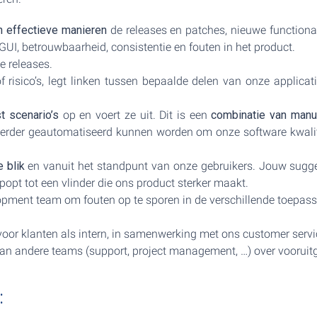
en effectieve manieren
de releases en patches, nieuwe functionali
 GUI, betrouwbaarheid, consistentie en fouten in het product.
 releases.
f risico’s, legt linken tussen bepaalde delen van onze applicat
t scenario’s
op en voert ze uit. Dit is een
combinatie van manu
verder geautomatiseerd kunnen worden om onze software kwalitei
e blik
en vanuit het standpunt van onze gebruikers. Jouw sugges
opt tot een vlinder die ons product sterker maakt.
pment team om fouten op te sporen in de verschillende toepass
 voor klanten als intern, in samenwerking met ons customer serv
 van andere teams (support, project management, …) over voorui
: