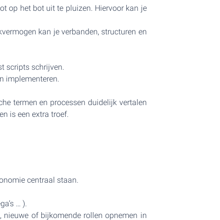
t op het bot uit te pluizen. Hiervoor kan je
enkvermogen kan je verbanden, structuren en
 scripts schrijven.
en implementeren.
che termen en processen duidelijk vertalen
n is een extra troef.
onomie centraal staan.
ga’s … ).
p, nieuwe of bijkomende rollen opnemen in