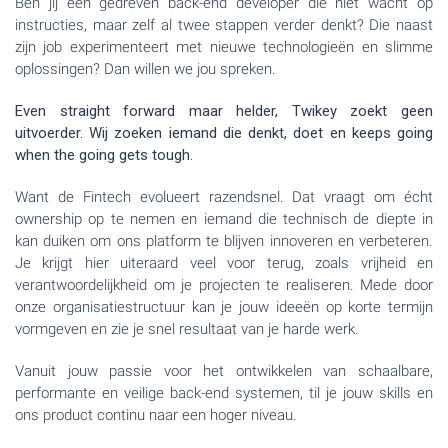
Ben jij een gedreven back-end developer die niet wacht op
instructies, maar zelf al twee stappen verder denkt? Die naast
zijn job experimenteert met nieuwe technologieën en slimme
oplossingen? Dan willen we jou spreken.
Even straight forward maar helder, Twikey zoekt geen
uitvoerder. Wij zoeken iemand die denkt, doet en keeps going
when the going gets tough.
Want de Fintech evolueert razendsnel. Dat vraagt om écht
ownership op te nemen en iemand die technisch de diepte in
kan duiken om ons platform te blijven innoveren en verbeteren.
Je krijgt hier uiteraard veel voor terug, zoals vrijheid en
verantwoordelijkheid om je projecten te realiseren. Mede door
onze organisatiestructuur kan je jouw ideeën op korte termijn
vormgeven en zie je snel resultaat van je harde werk.
Vanuit jouw passie voor het ontwikkelen van schaalbare,
performante en veilige back-end systemen, til je jouw skills en
ons product continu naar een hoger niveau.