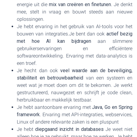
energie uit die
mix van creëren en finetunen
. Je denkt
mee, stelt in vraag en bouwt steeds aan nieuwe
oplossingen.
Je hebt ervaring in het gebruik van AI-tools voor het
bouwen van integraties.Je bent dan ook
actief bezig
met hoe AI kan bijdragen
aan slimmere
gebruikerservaringen en efficiëntere
softwareontwikkeling. Ervaring met data-analytics is
een troef.
Je hecht dan ook
veel waarde aan de beveiliging,
stabiliteit en betrouwbaarheid
van een systeem en
weet wat je moet doen om dit te bekomen. Je werkt
gestructureerd, nauwgezet en schrijft je code clean,
herbruikbaar en makkelijk testbaar.
Je hebt aantoonbare ervaring met
Java, Go en Spring
framework
. Ervaring met API-integraties, webservices,
Linux of andere relevante zaken is een pluspunt
Je hebt
diepgaand inzicht in databases
Je weet niet
alleen hoe je ze gebruikt, maar hoe ze werken. Je hebt