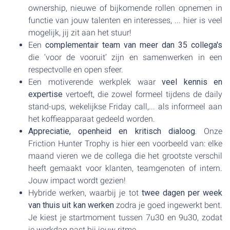
ownership, nieuwe of bijkomende rollen opnemen in
functie van jouw talenten en interesses, ... hier is veel
mogelijk, jij zit aan het stuur!
Een
complementair team van meer dan 35 collega's
die ‘voor de vooruit’ zijn en samenwerken in een
respectvolle en open sfeer.
Een motiverende werkplek waar
veel kennis en
expertise
vertoeft, die zowel formeel tijdens de daily
stand-ups, wekelijkse Friday call,... als informeel aan
het koffieapparaat gedeeld worden.
Appreciatie, openheid en kritisch dialoog.
Onze
Friction Hunter Trophy is hier een voorbeeld van: elke
maand vieren we de collega die het grootste verschil
heeft gemaakt voor klanten, teamgenoten of intern.
Jouw impact wordt gezien!
Hybride werken, waarbij je tot
twee dagen per week
van thuis uit kan werken
zodra je goed ingewerkt bent.
Je kiest je startmoment tussen 7u30 en 9u30, zodat
je werkdag past bij jouw ritme.