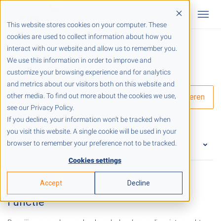
This website stores cookies on your computer. These
cookies are used to collect information about how you
interact with our website and allow us to remember you.
We use this information in order to improve and
Alle vacatures
customize your browsing experience and for analytics
and metrics about our visitors both on this website and
Back-end Developer
other media. To find out more about the cookies we use,
Direct solliciteren
see our Privacy Policy.
(België)
If you decline, your information won’t be tracked when
you visit this website. A single cookie will be used in your
browser to remember your preference not to be tracked.
Wat is Twikey?
Cookies settings
Accept
Decline
Functie