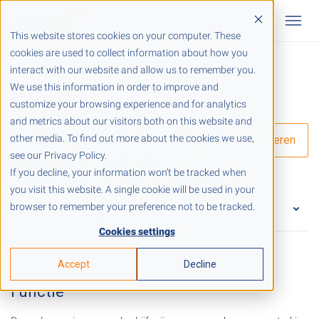
This website stores cookies on your computer. These
cookies are used to collect information about how you
interact with our website and allow us to remember you.
We use this information in order to improve and
Alle vacatures
customize your browsing experience and for analytics
and metrics about our visitors both on this website and
Senior Software
other media. To find out more about the cookies we use,
Direct solliciteren
see our Privacy Policy.
Engineer (België)
If you decline, your information won’t be tracked when
you visit this website. A single cookie will be used in your
browser to remember your preference not to be tracked.
Wat is Twikey?
Cookies settings
Accept
Decline
Functie