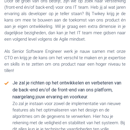
Door de groei van ons bedrijf, zijn we op zoek naar versterking
(front-end én/of back-end) voor ons IT team. Heb jij al wat jaren
ervaring als developer op je teller staan? Bij Twikey krijg je de
kans om mee te bouwen aan de toekomst van ons product én
aan je eigen ontwikkeling. Wil je graag een extra dimensie in je
dagelijkse bezigheden, dan kan je het IT team mee gidsen naar
een volgend level volgens de Agile mindset.
Als Senior Software Engineer werk je nauw samen met onze
CTO en krijg je de kans om het verschil te maken en je expertise
en skills in te zetten om ons product naar een hoger niveau te
tillen!
Je zal je richten op het ontwikkelen en verbeteren van
de back-end en/of de front-end van ons platform,
naargelang jouw ervaring en voorkeur.
Zo zal je instaan voor zowel de implementatie van nieuwe
features als het optimaliseren van het design en de
algoritmes om de gegevens te verwerken. Hier hou je
rekening met de veiligheid en stabiliteit van het systeem. Bij
dit alles kun je je technische vaardigheden ten volle