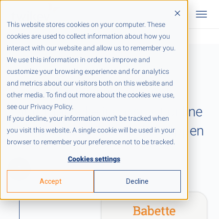
This website stores cookies on your computer. These
cookies are used to collect information about how you
interact with our website and allow us to remember you.
We use this information in order to improve and
Hoe werkt het
customize your browsing experience and for analytics
and metrics about our visitors both on this website and
Start eenvoudig met
other media. To find out more about the cookies we use,
see our Privacy Policy.
automatische incasso of online
If you decline, your information won’t be tracked when
betalingen in 5 simpele stappen
you visit this website. A single cookie will be used in your
browser to remember your preference not to be tracked.
Cookies settings
1
Accept
Decline